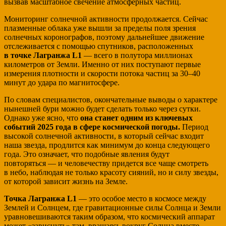
вызвав масштабное свечение атмосферных частиц.
Мониторинг солнечной активности продолжается. Сейчас
плазменные облака уже вышли за пределы поля зрения
солнечных коронографов, поэтому дальнейшее движение
отслеживается с помощью спутников, расположенных
в точке Лагранжа L1
— всего в полутора миллионах
километров от Земли. Именно от них поступают первые
измерения плотности и скорости потока частиц за 30–40
минут до удара по магнитосфере.
По словам специалистов, окончательные выводы о характере
нынешней бури можно будет сделать только через сутки.
Однако уже ясно, что
она станет одним из ключевых
событий 2025 года в сфере космической погоды.
Период
высокой солнечной активности, в который сейчас входит
наша звезда, продлится как минимум до конца следующего
года. Это означает, что подобные явления будут
повторяться — и человечеству придется все чаще смотреть
в небо, наблюдая не только красоту сияний, но и силу звезды,
от которой зависит жизнь на Земле.
Точка Лагранжа L1
— это особое место в космосе между
Землей и Солнцем, где гравитационные силы Солнца и Земли
уравновешиваются таким образом, что космический аппарат
может «зависнуть» там, вращаясь вокруг Солнца вместе