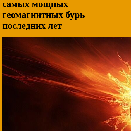
самых мощных
геомагнитных бурь
последних лет