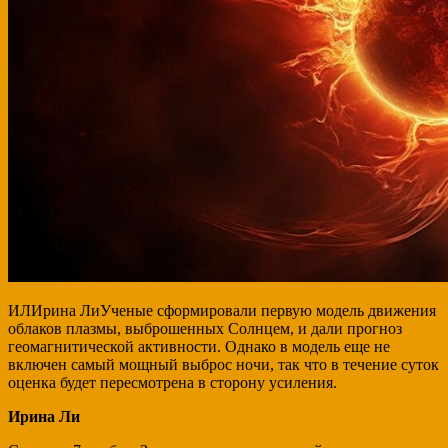
ИЛИрина ЛиУченые сформировали первую модель движения
облаков плазмы, выброшенных Солнцем, и дали прогноз
геомагнитической активности. Однако в модель еще не
включен самый мощный выброс ночи, так что в течение суток
оценка будет пересмотрена в сторону усиления.
Ирина Ли