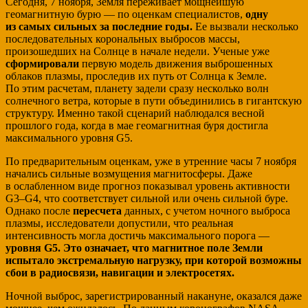
Сегодня, 7 ноября, Земля переживает мощнейшую
геомагнитную бурю — по оценкам специалистов,
одну
из самых сильных за последние годы.
Ее вызвали несколько
последовательных корональных выбросов массы,
произошедших на Солнце в начале недели. Ученые уже
сформировали
первую модель движения выброшенных
облаков плазмы, проследив их путь от Солнца к Земле.
По этим расчетам, планету задели сразу несколько волн
солнечного ветра, которые в пути объединились в гигантскую
структуру. Именно такой сценарий наблюдался весной
прошлого года, когда в мае геомагнитная буря достигла
максимального уровня G5.
По предварительным оценкам, уже в утренние часы 7 ноября
начались сильные возмущения магнитосферы. Даже
в ослабленном виде прогноз показывал уровень активности
G3–G4, что соответствует сильной или очень сильной буре.
Однако после
пересчета
данных, с учетом ночного выброса
плазмы, исследователи допустили, что реальная
интенсивность могла достичь максимального порога —
уровня G5. Это означает, что магнитное поле Земли
испытало экстремальную нагрузку, при которой возможны
сбои в радиосвязи, навигации и электросетях.
Ночной выброс, зарегистрированный накануне, оказался даже