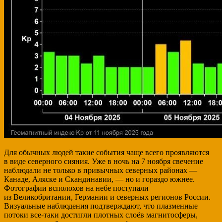
Для обычных людей такие события чаще всего проявляются
в виде северного сияния. Уже в ночь на 7 ноября свечение
наблюдали не только в привычных северных районах —
Канаде, Аляске и Скандинавии, — но и гораздо южнее.
Фотографии всполохов на небе поступали
из Великобритании, Германии и северных регионов России.
Визуальные наблюдения подтверждают, что плазменные
потоки все-таки достигли плотных слоёв магнитосферы,