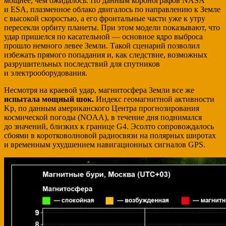
мощнее, чем ожидалось. По данным коронографов NASA
и ESA, плазменное облако двигалось по направлению к Земле
с высокой скоростью, а его фронтальные части уже к утру
пересекли орбиту планеты. При этом модели показывают, что
удар пришелся по касательной — основное ядро выброса
прошло немного левее Земли. Такой сценарий позволил
избежать прямого попадания и, как следствие, возможных
разрушительных последствий для спутников
и электрооборудования.
Несмотря на краевой удар, магнитосфера Земли все же
испытала мощный шок.
Индекс геомагнитной активности
Kp, по данным американского Центра прогнозирования
космической погоды (NOAA), в течение дня поднимался
до значений, близких к границе G4. Эсолто сопровождалось
сбоями в коротковолновой радиосвязи на полярных широтах
и временным ухудшением навигационных сигналов GPS.