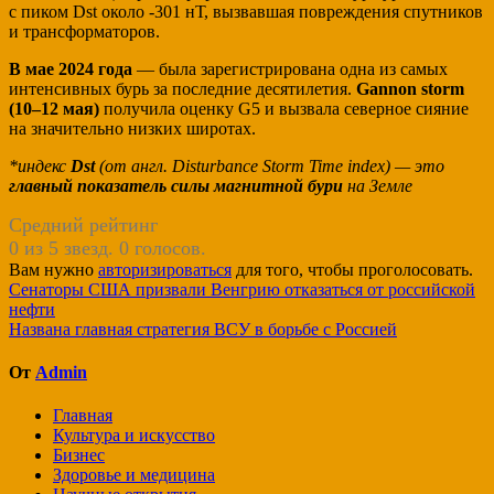
с пиком Dst около -301 нТ, вызвавшая повреждения спутников
и трансформаторов.
В мае 2024 года
— была зарегистрирована одна из самых
интенсивных бурь за последние десятилетия.
Gannon storm
(10–12 мая)
получила оценку G5 и вызвала северное сияние
на значительно низких широтах.
*индекс
Dst
(от англ. Disturbance Storm Time index) — это
главный показатель силы магнитной бури
на Земле
Средний рейтинг
0 из 5 звезд. 0 голосов.
Вам нужно
авторизироваться
для того, чтобы проголосовать.
Навигация
Сенаторы США призвали Венгрию отказаться от российской
нефти
по
Названа главная стратегия ВСУ в борьбе с Россией
записям
От
Admin
Главная
Культура и искусство
Бизнес
Здоровье и медицина