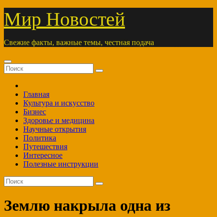
Перейти
Мир Новостей
к
содержимому
Свежие факты, важные темы, честная подача
Главная
Культура и искусство
Бизнес
Здоровье и медицина
Научные открытия
Политика
Путешествия
Интересное
Полезные инструкции
Землю накрыла одна из