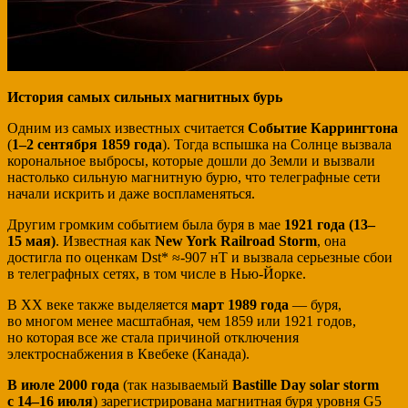
История самых сильных магнитных бурь
Одним из самых известных считается
Событие Каррингтона
(
1–2 сентября 1859 года
). Тогда вспышка на Солнце вызвала
корональное выбросы, которые дошли до Земли и вызвали
настолько сильную магнитную бурю, что телеграфные сети
начали искрить и даже воспламеняться.
Другим громким событием была буря в мае
1921 года (13–
15 мая)
. Известная как
New York Railroad Storm
, она
достигла по оценкам Dst* ≈-907 нТ и вызвала серьезные сбои
в телеграфных сетях, в том числе в Нью-Йорке.
В XX веке также выделяется
март 1989 года
— буря,
во многом менее масштабная, чем 1859 или 1921 годов,
но которая все же стала причиной отключения
электроснабжения в Квебеке (Канада).
В
июле 2000 года
(так называемый
Bastille Day solar storm
с 14–16 июля
) зарегистрирована магнитная буря уровня G5