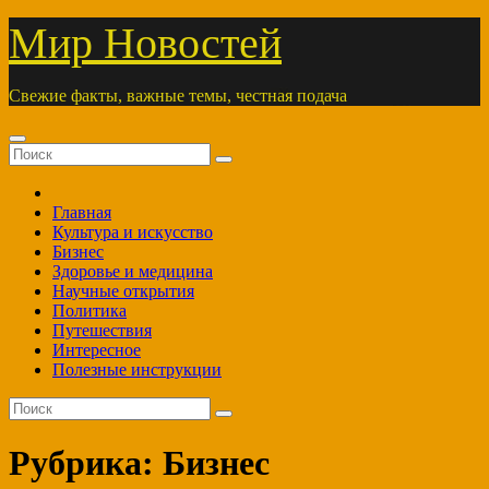
Перейти
Мир Новостей
к
содержимому
Свежие факты, важные темы, честная подача
Главная
Культура и искусство
Бизнес
Здоровье и медицина
Научные открытия
Политика
Путешествия
Интересное
Полезные инструкции
Рубрика:
Бизнес