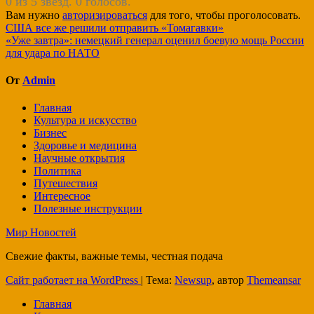
0 из 5 звезд. 0 голосов.
Вам нужно
авторизироваться
для того, чтобы проголосовать.
Навигация
США все же решили отправить «Томагавки»
«Уже завтра»: немецкий генерал оценил боевую мощь России
по
для удара по НАТО
записям
От
Admin
Главная
Культура и искусство
Бизнес
Здоровье и медицина
Научные открытия
Политика
Путешествия
Интересное
Полезные инструкции
Мир Новостей
Свежие факты, важные темы, честная подача
Сайт работает на WordPress
|
Тема:
Newsup
, автор
Themeansar
Главная