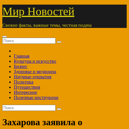
Перейти
Мир Новостей
к
содержимому
Свежие факты, важные темы, честная подача
Главная
Культура и искусство
Бизнес
Здоровье и медицина
Научные открытия
Политика
Путешествия
Интересное
Полезные инструкции
Захарова заявила о