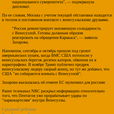
национального суверенитета", — подчеркнула
дипломат.
По ее словам, Москва с учетом текущей обстановки находится
в тесном и постоянном контакте с венесуэльскими друзьями.
"Россия демонстрирует неизменную солидарность
с Венесуэлой. Готовы должным образом
реагировать на обращения Каракаса", — заявила
Захарова.
Напомним, сентябрь и октябрь прошли под грохот
американских пушек, когда ВМС США потопили у
венесуэльских берегов десятки катеров, обвинив их в
наркотрафике. В ноябре Трамп публично предрек
венесуэльскому лидеру скорый конец, но тут же добавил, что
США "не собираются воевать с Венесуэлой".
Захарова высказалась об отмене ЕС мультивиз для россиян
Ранее телеканал NBC раскрыл информацию относительно
того, что Пентагон уже прорабатывает удары по
"наркокартелям" внутри Венесуэлы.
Средний рейтинг