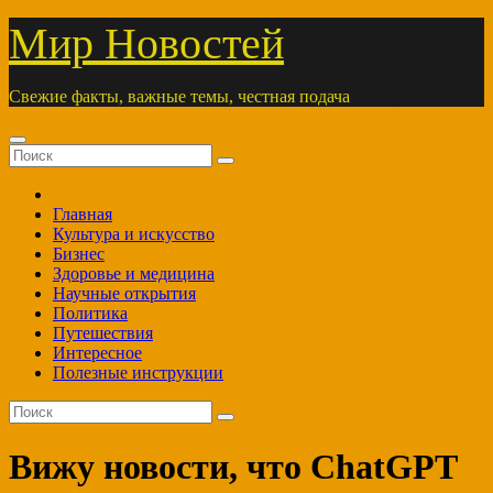
Перейти
Мир Новостей
к
содержимому
Свежие факты, важные темы, честная подача
Главная
Культура и искусство
Бизнес
Здоровье и медицина
Научные открытия
Политика
Путешествия
Интересное
Полезные инструкции
Вижу новости, что ChatGPT