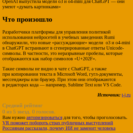
OpenAI выпустила модели o3 и o4⁠-⁠mini для ChatGPT — они
умеют «думать картинками»
Что произошло
Разработчики платформы для управления политикой
использования нейросетей в учебных заведениях Rumi
обнаружили, что новые «рассуждающие» модели o3 и o4-mini
в ChatGPT встраивают в сгенерированные ответы Unicode-
символы. В частности, это неразрывные пробелы, которые
отображаются как набор символов «U+202F».
Такие символы не видно в чате с ChatGPT, а также
при копировании текста в Microsoft Word, гугл-документы,
мессенджеры или браузер. При этом они отображаются
в редакторах кода — например, Sublime Text или VS Code.
Источник:
t-j.ru
Средний рейтинг
0 из 5 звезд. 0 голосов.
Вам нужно
авторизироваться
для того, чтобы проголосовать.
Навигация
VR поможет побороть страх публичных выступлений
Россиянам рассказали, почему ИИ не заменит человека
по