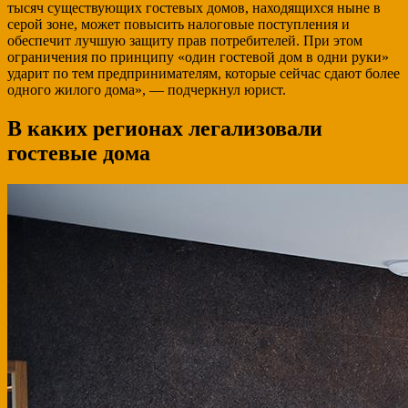
тысяч существующих гостевых домов, находящихся ныне в
серой зоне, может повысить налоговые поступления и
обеспечит лучшую защиту прав потребителей. При этом
ограничения по принципу «один гостевой дом в одни руки»
ударит по тем предпринимателям, которые сейчас сдают более
одного жилого дома», — подчеркнул юрист.
В каких регионах легализовали
гостевые дома