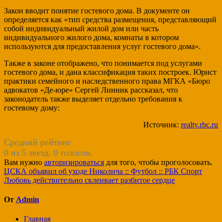
Закон вводит понятие гостевого дома. В документе он
определяется как «тип средства размещения, представляющий
собой индивидуальный жилой дом или часть
индивидуального жилого дома, комнаты в котором
используются для предоставления услуг гостевого дома».
Также в законе отображено, что понимается под услугами
гостевого дома, и дана классификация таких построек. Юрист
практики семейного и наследственного права МГКА «Бюро
адвокатов «Де-юре» Сергей Линник рассказал, что
законодатель также выделяет отдельно требования к
гостевому дому:
Источник:
realty.rbc.ru
Средний рейтинг
0 из 5 звезд. 0 голосов.
Вам нужно
авторизироваться
для того, чтобы проголосовать.
Навигация
ЦСКА объявил об уходе Николича :: Футбол :: РБК Спорт
Любовь действительно склеивает разбитое сердце
по
записям
От
Admin
Главная