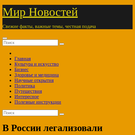
Перейти
Мир Новостей
к
содержимому
Свежие факты, важные темы, честная подача
Главная
Культура и искусство
Бизнес
Здоровье и медицина
Научные открытия
Политика
Путешествия
Интересное
Полезные инструкции
В России легализовали