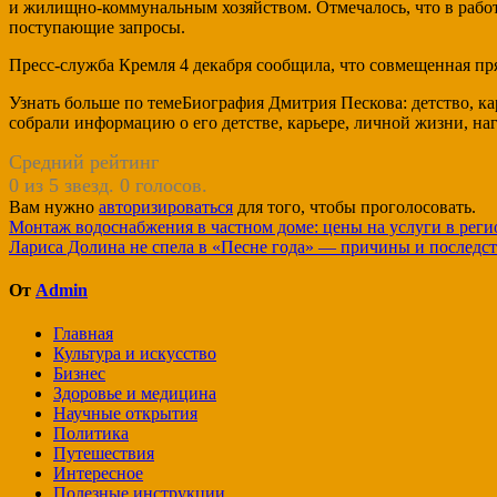
и жилищно-коммунальным хозяйством. Отмечалось, что в работе 
поступающие запросы.
Пресс-служба Кремля 4 декабря сообщила, что совмещенная пря
Узнать больше по темеБиография Дмитрия Пескова: детство, к
собрали информацию о его детстве, карьере, личной жизни, на
Средний рейтинг
0 из 5 звезд. 0 голосов.
Вам нужно
авторизироваться
для того, чтобы проголосовать.
Навигация
Монтаж водоснабжения в частном доме: цены на услуги в реги
Лариса Долина не спела в «Песне года» — причины и последст
по
записям
От
Admin
Главная
Культура и искусство
Бизнес
Здоровье и медицина
Научные открытия
Политика
Путешествия
Интересное
Полезные инструкции