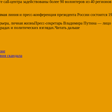
call-центра задействованы более 90 волонтеров из 40 регионов 
мая линия и пресс-конференция президента России состоится 19 
арьера, личная жизньПресс-секретарь Владимира Путина — лицо 
градах и политических взглядах.Читать дальше
оне
вия скандала