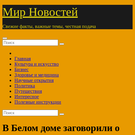
Перейти
Мир Новостей
к
содержимому
Свежие факты, важные темы, честная подача
Главная
Культура и искусство
Бизнес
Здоровье и медицина
Научные открытия
Политика
Путешествия
Интересное
Полезные инструкции
В Белом доме заговорили о