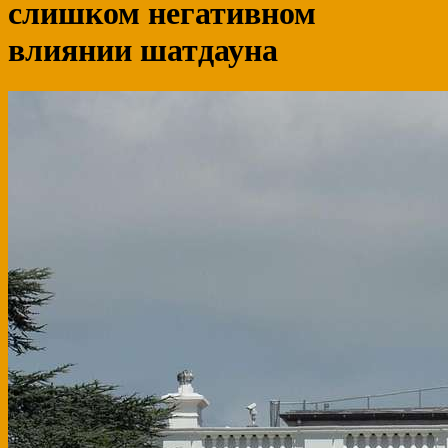
слишком негативном
влиянии шатдауна