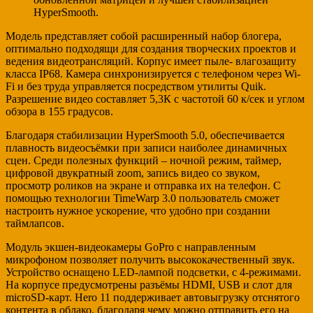
HyperSmooth.
Модель представляет собой расширенный набор блогера,
оптимально подходящи для создания творческих проектов и
ведения видеотрансляций. Корпус имеет пыле- влагозащиту
класса IP68. Камера синхронизируется с телефоном через Wi-
Fi и без труда управляется посредством утилиты Quik.
Разрешение видео составляет 5,3К с частотой 60 к/сек и углом
обзора в 155 градусов.
Благодаря стабилизации HyperSmooth 5.0, обеспечивается
плавность видеосъёмки при записи наиболее динамичных
сцен. Среди полезных функций – ночной режим, таймер,
цифровой двукратный zoom, запись видео со звуком,
просмотр роликов на экране и отправка их на телефон. С
помощью технологии TimeWarp 3.0 пользователь сможет
настроить нужное ускорение, что удобно при создании
таймлапсов.
Модуль экшен-видеокамеры GoPro с направленным
микрофоном позволяет получить высококачественный звук.
Устройство оснащено LED-лампой подсветки, с 4-режимами.
На корпусе предусмотрены разъёмы HDMI, USB и слот для
microSD-карт. Hero 11 поддерживает автовыгрузку отснятого
контента в облако, благодаря чему можно отправить его на