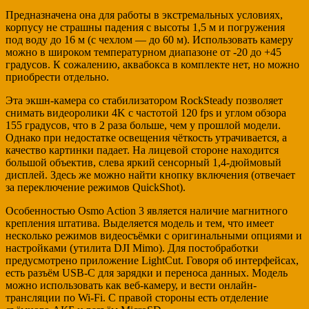
Предназначена она для работы в экстремальных условиях,
корпусу не страшны падения с высоты 1,5 м и погружения
под воду до 16 м (с чехлом — до 60 м). Использовать камеру
можно в широком температурном диапазоне от -20 до +45
градусов. К сожалению, аквабокса в комплекте нет, но можно
приобрести отдельно.
Эта экшн-камера со стабилизатором RockSteady позволяет
снимать видеоролики 4K с частотой 120 fps и углом обзора
155 градусов, что в 2 раза больше, чем у прошлой модели.
Однако при недостатке освещения чёткость утрачивается, а
качество картинки падает. На лицевой стороне находится
большой объектив, слева яркий сенсорный 1,4-дюймовый
дисплей. Здесь же можно найти кнопку включения (отвечает
за переключение режимов QuickShot).
Особенностью Osmo Action 3 является наличие магнитного
крепления штатива. Выделяется модель и тем, что имеет
несколько режимов видеосъёмки с оригинальными опциями и
настройками (утилита DJI Mimo). Для постобработки
предусмотрено приложение LightCut. Говоря об интерфейсах,
есть разъём USB-C для зарядки и переноса данных. Модель
можно использовать как веб-камеру, и вести онлайн-
трансляции по Wi-Fi. С правой стороны есть отделение