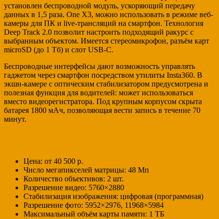
установлен беспроводной модуль, ускоряющий передачу
данных в 1,5 раза. One X3, можно использовать в режиме веб-
камеры для ПК и live-трансляций на смартфон. Технология
Deep Track 2.0 позволит настроить подходящий ракурс с
выбранным объектом. Имеется стереомикрофон, разъём карт
microSD (до 1 Тб) и слот USB-C.
Беспроводные интерфейсы дают возможность управлять
гаджетом через смартфон посредством утилиты Insta360. В
экшн-камере с оптическим стабилизатором предусмотрена и
полезная функция для водителей: может использоваться
вместо видеорегистратора. Под крупным корпусом скрыта
батарея 1800 мАч, позволяющая вести запись в течение 70
минут.
Цена: от 40 500 р.
Число мегапикселей матрицы: 48 Мп
Количество объективов: 2 шт.
Разрешение видео: 5760×2880
Стабилизация изображения: цифровая (программная)
Разрешение фото: 5952×2976, 11968×5984
Максимальный объём карты памяти: 1 ТБ