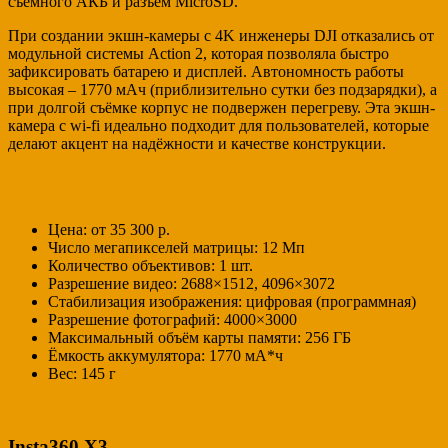
съёмного АКБ и разъём MicroSD.
При создании экшн-камеры с 4K инженеры DJI отказались от
модульной системы Action 2, которая позволяла быстро
зафиксировать батарею и дисплей. Автономность работы
высокая – 1770 мАч (приблизительно сутки без подзарядки), а
при долгой съёмке корпус не подвержен перегреву. Эта экшн-
камера с wi-fi идеально подходит для пользователей, которые
делают акцент на надёжности и качестве конструкции.
Цена: от 35 300 р.
Число мегапикселей матрицы: 12 Мп
Количество объективов: 1 шт.
Разрешение видео: 2688×1512, 4096×3072
Стабилизация изображения: цифровая (программная)
Разрешение фотографий: 4000×3000
Максимальный объём карты памяти: 256 ГБ
Ёмкость аккумулятора: 1770 мА*ч
Вес: 145 г
Insta360 X3