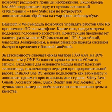
позволяет расширить границы изображения. Экшн-камера
Insta360 поддерживает одну из лучших технологий
стабилизации – Flow State: вам не потребуется
дополнительная обработка на смартфоне либо ноутбуке.
Bluetooth и Wi-Fi-модуль позволяют управлять работой One RS
при помощи ПО на смартфоне. Кроме того, предусмотрена
поддержка голосового ассистента. Конструкция предполагает
наличие разъёма microSD ёмкостью до 1 Тб. Звук чёткий,
благодаря 3-микрофонам, а новая рамка оснащается системой
быстрого крепления с боковой защёлкой.
За автономность отвечает ёмкая батарея 1350 мАч, на 20%
больше, чем у ONE R: одного заряда хватит на 60 часов
записи. Отделение для основного модуля имеет пластину
теплоотвода, исключающую перегрев при продолжительной
работе. Insta360 One RS можно подключить как веб-камеру и
дополнить одним из оригинальных аксессуаров: Sticky Lens
Guards, Accessory Shoe, Quick Reader или Mic Adapter. Это
лучшая экшн-камера в своём классе по соотношению цены и
качества.