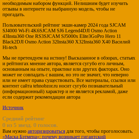
необходимым набором функций. Нелишним будет изучить
отзывы в интернете на выбранную модель, чтобы не
прогадать.
Пользовательский рейтинг экшн-камер 2024 года SJCAM
SJ4000 Wi-Fi 4K6SJCAM SJ6 Legend4DJI Osmo Action
43Insta360 One RS3SJCAM SJ5000x Elite3GoPro Hero 11
Black2DJI Osmo Action 32Insta360 X32Insta360 Х40 Василий
Hi-tech
Мы не претендуем на истину! Высказанное в обзорах, статьях
и рейтингах мнение автора, является сугубо его личным,
основанным на опыте, практике или других факторах. Оно
может не совпадать с вашим, но это не значит, что неверно
или не имеет права существовать. Все материалы, ссылки или
контент сайта tehnobzor.ru носит сугубо познавательный
(информационный) характер и не является рекламой, даже
если содержит рекомендации автора
Источник
Средний рейтинг
0 из 5 звезд. 0 голосов.
Вам нужно
авторизироваться
для того, чтобы проголосовать.
Навигация
«Маска Бэтмена»: почему возникает гигантский