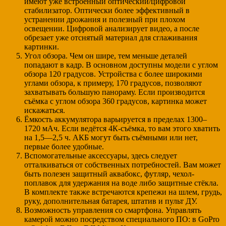
имеют уже встроенный оптический/цифровой
стабилизатор. Оптически более эффективный в
устранении дрожания и полезный при плохом
освещении. Цифровой анализирует видео, а после
обрезает уже отснятый материал для сглаживания
картинки.
Угол обзора. Чем он шире, тем меньше деталей
попадают в кадр. В основном доступны модели с углом
обзора 120 градусов. Устройства с более широкими
углами обзора, к примеру, 170 градусов, позволяют
захватывать большую панораму. Если производится
съёмка с углом обзора 360 градусов, картинка может
искажаться.
Ёмкость аккумулятора варьируется в пределах 1300–
1720 мАч. Если ведётся 4К-съёмка, то вам этого хватить
на 1,5—2,5 ч. АКБ могут быть съёмными или нет,
первые более удобные.
Вспомогательные аксессуары, здесь следует
отталкиваться от собственных потребностей. Вам может
быть полезен защитный аквабокс, футляр, чехол-
поплавок для удержания на воде либо защитные стёкла.
В комплекте также встречаются крепежи на шлем, грудь,
руку, дополнительная батарея, штатив и пульт ДУ.
Возможность управления со смартфона. Управлять
камерой можно посредством специального ПО: в GoPro