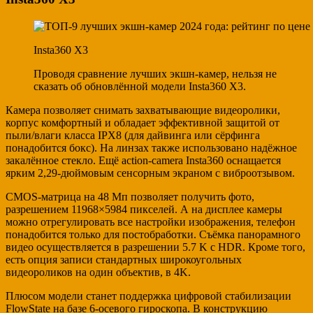
Insta360 X3
Проводя сравнение лучших экшн-камер, нельзя не
сказать об обновлённой модели Insta360 X3.
Камера позволяет снимать захватывающие видеоролики,
корпус комфортный и обладает эффективной защитой от
пыли/влаги класса IPX8 (для дайвинга или сёрфинга
понадобится бокс). На линзах также использовано надёжное
закалённое стекло. Ещё action-camera Insta360 оснащается
ярким 2,29-дюймовым сенсорным экраном с виброотзывом.
CMOS-матрица на 48 Мп позволяет получить фото,
разрешением 11968×5984 пикселей. А на дисплее камеры
можно отрегулировать все настройки изображения, телефон
понадобится только для постобработки. Съёмка панорамного
видео осуществляется в разрешении 5.7 K с HDR. Кроме того,
есть опция записи стандартных широкоугольных
видеороликов на один объектив, в 4K.
Плюсом модели станет поддержка цифровой стабилизации
FlowState на базе 6-осевого гироскопа. В конструкцию