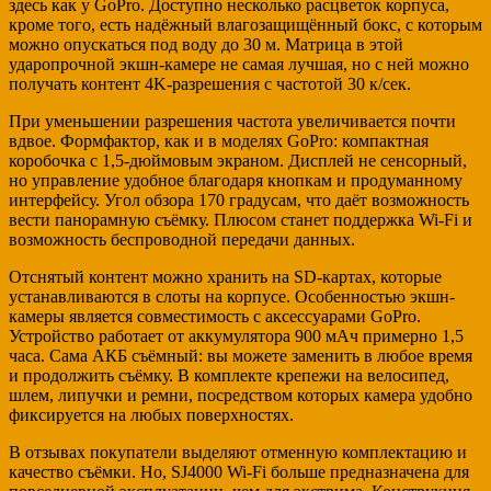
здесь как у GoPro. Доступно несколько расцветок корпуса,
кроме того, есть надёжный влагозащищённый бокс, с которым
можно опускаться под воду до 30 м. Матрица в этой
ударопрочной экшн-камере не самая лучшая, но с ней можно
получать контент 4K-разрешения с частотой 30 к/сек.
При уменьшении разрешения частота увеличивается почти
вдвое. Формфактор, как и в моделях GoPro: компактная
коробочка с 1,5-дюймовым экраном. Дисплей не сенсорный,
но управление удобное благодаря кнопкам и продуманному
интерфейсу. Угол обзора 170 градусам, что даёт возможность
вести панорамную съёмку. Плюсом станет поддержка Wi-Fi и
возможность беспроводной передачи данных.
Отснятый контент можно хранить на SD-картах, которые
устанавливаются в слоты на корпусе. Особенностью экшн-
камеры является совместимость с аксессуарами GoPro.
Устройство работает от аккумулятора 900 мАч примерно 1,5
часа. Сама АКБ съёмный: вы можете заменить в любое время
и продолжить съёмку. В комплекте крепежи на велосипед,
шлем, липучки и ремни, посредством которых камера удобно
фиксируется на любых поверхностях.
В отзывах покупатели выделяют отменную комплектацию и
качество съёмки. Но, SJ4000 Wi-Fi больше предназначена для