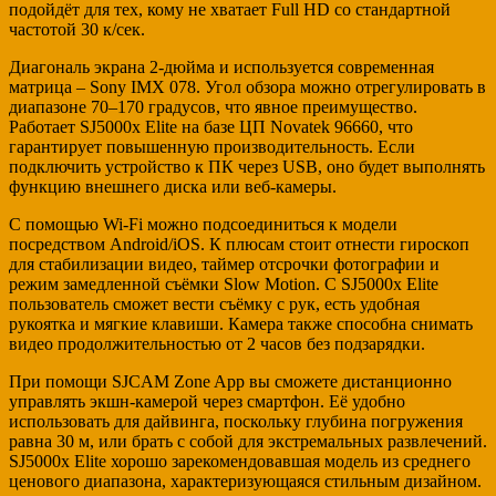
подойдёт для тех, кому не хватает Full HD со стандартной
частотой 30 к/сек.
Диагональ экрана 2-дюйма и используется современная
матрица – Sony IMX 078. Угол обзора можно отрегулировать в
диапазоне 70–170 градусов, что явное преимущество.
Работает SJ5000x Elite на базе ЦП Nоvatek 96660, что
гарантирует повышенную производительность. Если
подключить устройство к ПК через USB, оно будет выполнять
функцию внешнего диска или веб-камеры.
С помощью Wi-Fi можно подсоединиться к модели
посредством Android/iOS. К плюсам стоит отнести гироскоп
для стабилизации видео, таймер отсрочки фотографии и
режим замедленной съёмки Slow Motion. С SJ5000x Elite
пользователь сможет вести съёмку с рук, есть удобная
рукоятка и мягкие клавиши. Камера также способна снимать
видео продолжительностью от 2 часов без подзарядки.
При помощи SJCAM Zone App вы сможете дистанционно
управлять экшн-камерой через смартфон. Её удобно
использовать для дайвинга, поскольку глубина погружения
равна 30 м, или брать с собой для экстремальных развлечений.
SJ5000x Elite хорошо зарекомендовавшая модель из среднего
ценового диапазона, характеризующаяся стильным дизайном.