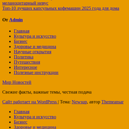
меланоцитарный невус
по
Топ-10 лучших капсульных кофемашин 2025 года для дома
записям
От
Admin
Главная
Культура и искусство
Бизнес
Здоровье и медицина
Научные открытия
Политика
Путешествия
Интересное
Полезные инструкции
Мир Новостей
Свежие факты, важные темы, честная подача
Сайт работает на WordPress
|
Тема:
Newsup
, автор
Themeansar
Главная
Культура и искусство
Бизнес
Здоровье и медицина