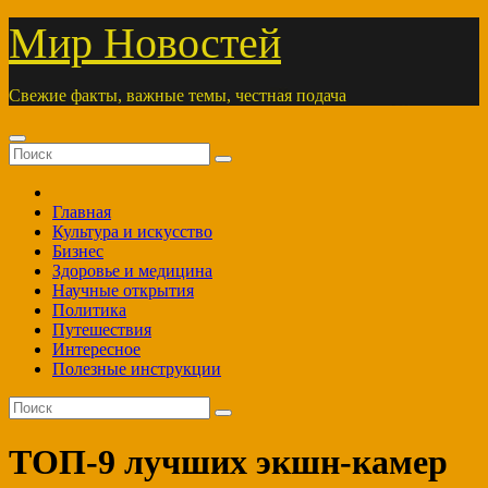
Перейти
Мир Новостей
к
содержимому
Свежие факты, важные темы, честная подача
Главная
Культура и искусство
Бизнес
Здоровье и медицина
Научные открытия
Политика
Путешествия
Интересное
Полезные инструкции
ТОП-9 лучших экшн-камер