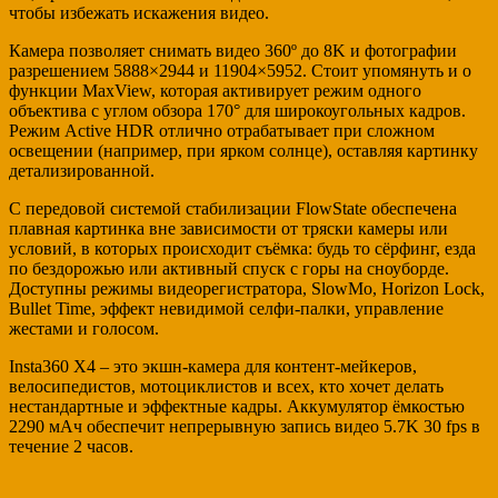
чтобы избежать искажения видео.
Камера позволяет снимать видео 360º до 8K и фотографии
разрешением 5888×2944 и 11904×5952. Стоит упомянуть и о
функции MaxView, которая активирует режим одного
объектива с углом обзора 170° для широкоугольных кадров.
Режим Active HDR отлично отрабатывает при сложном
освещении (например, при ярком солнце), оставляя картинку
детализированной.
С передовой системой стабилизации FlowState обеспечена
плавная картинка вне зависимости от тряски камеры или
условий, в которых происходит съёмка: будь то сёрфинг, езда
по бездорожью или активный спуск с горы на сноуборде.
Доступны режимы видеорегистратора, SlowMo, Horizon Lock,
Bullet Time, эффект невидимой селфи-палки, управление
жестами и голосом.
Insta360 Х4 – это экшн-камера для контент-мейкеров,
велосипедистов, мотоциклистов и всех, кто хочет делать
нестандартные и эффектные кадры. Аккумулятор ёмкостью
2290 мАч обеспечит непрерывную запись видео 5.7K 30 fps в
течение 2 часов.