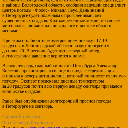
в районы Вологодской области, сообщил ведущий специалист
центра погоды «Фобос» Михаил Леус. День знаний
в Петербурге будет облачным с прояснениями, без
существенных осадков. Кратковременные дожди, по словам
метеоролога, возможны лишь на юге и востоке области
местами.
При этом столбики термометров днем покажут 17-19
градусов, в Ленинградской области воздух прогреется
до плюс 20. В регионе будет дуть северный ветер,
а атмосферное давление вернется к норме.
В свою очередь, главный синоптик Петербурга Александр
Колесов спрогнозировал солнце в городе с середины дня
и приход к вечеру антициклона, который «принесет отличную
погоду». Эксперт предсказал дневные температуры
за 20 градусов почти всю первую декаду сентября при малом
количестве осадков.
Ранее был опубликован долгосрочный прогноз погоды
в Петербурге на сентябрь.
Средний рейтинг
0 из 5 звезд. 0 голосов.
Вам нужно
авторизироваться
для того, чтобы проголосовать.