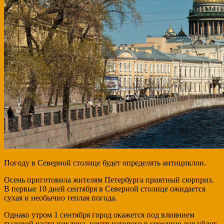
Погоду в Северной столице будет определять антициклон.
Осень приготовила жителям Петербурга приятный сюрприз.
В первые 10 дней сентября в Северной столице ожидается
сухая и необычно теплая погода.
Однако утром 1 сентября город окажется под влиянием
тыловой части циклона, центр которого в середине дня уйдет