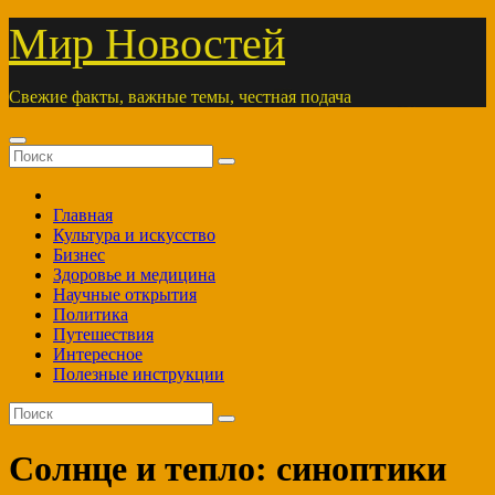
Перейти
Мир Новостей
к
содержимому
Свежие факты, важные темы, честная подача
Главная
Культура и искусство
Бизнес
Здоровье и медицина
Научные открытия
Политика
Путешествия
Интересное
Полезные инструкции
Солнце и тепло: синоптики