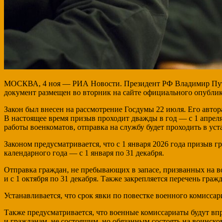
МОСКВА, 4 ноя — РИА Новости. Президент РФ Владимир Путин 
документ размещен во вторник на сайте официального опублик
Закон был внесен на рассмотрение Госдумы 22 июля. Его авто
В настоящее время призыв проходит дважды в год — с 1 апреля
работы военкоматов, отправка на службу будет проходить в ус
Законом предусматривается, что с 1 января 2026 года призыв г
календарного года — с 1 января по 31 декабря.
Отправка граждан, не пребывающих в запасе, призванных на во
и с 1 октября по 31 декабря. Также закрепляется перечень гр
Устанавливается, что срок явки по повестке военного комиссар
Также предусматривается, что военные комиссариаты будут вп
и гражданам, не состоящим, но обязанным состоять на воинско