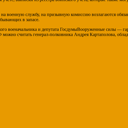
 на военную службу, на призывную комиссию возлагаются обяза
ебывающих в запасе.
кого военачальника и депутата ГосдумыВооруженные силы — гар
 можно считать генерал-полковника Андрея Картаполова, обла