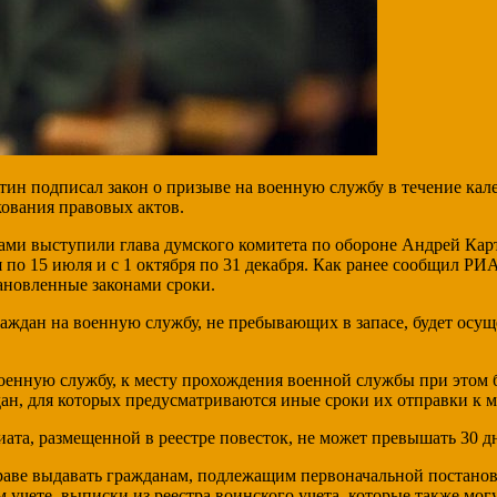
подписал закон о призыве на военную службу в течение кален
ования правовых актов.
рами выступили глава думского комитета по обороне Андрей Кар
 по 15 июля и с 1 октября по 31 декабря. Как ранее сообщил РИ
тановленные законами сроки.
раждан на военную службу, не пребывающих в запасе, будет осущ
енную службу, к месту прохождения военной службы при этом бу
аждан, для которых предусматриваются иные сроки их отправки к
иата, размещенной в реестре повесток, не может превышать 30 д
раве выдавать гражданам, подлежащим первоначальной постановк
м учете, выписки из реестра воинского учета, которые также мо