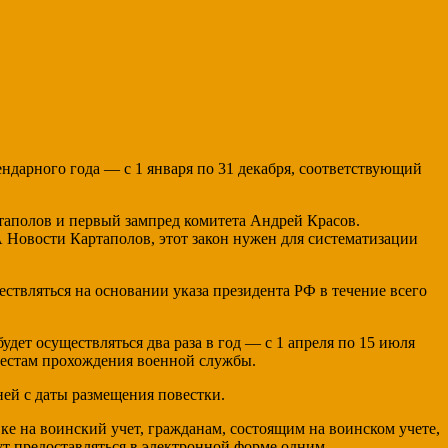
дарного года — с 1 января по 31 декабря, соответствующий
таполов и первый зампред комитета Андрей Красов.
А Новости Картаполов, этот закон нужен для систематизации
ествляться на основании указа президента РФ в течение всего
дет осуществляться два раза в год — с 1 апреля по 15 июля
 местам прохождения военной службы.
ней с даты размещения повестки.
е на воинский учет, гражданам, состоящим на воинском учете,
гут предоставляться в электронной форме одним