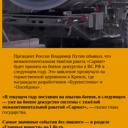
Президент России Владимир Путин объявил, что
межконтинентальная тяжёлая ракета «Сармат»
будет принята на боевое дежурство в ВС РФ в
следующем году. Это заявление прозвучало на
торжественной церемонии в Кремле, где
награждали разработчиков «Буревестника» и
«Посейдона».
«В текущем году поставим на опытно-боевое, в следующем
— уже на боевое дежурство системы с тяжёлой
межконтинентальной ракетой «Сармат», —
сказал глава
государства.
Самые значимые события без лишнего — в разделе
«Главные новости» на Life.ru.