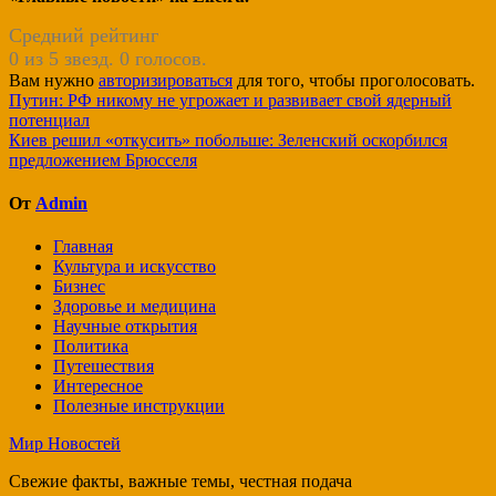
Средний рейтинг
0 из 5 звезд. 0 голосов.
Вам нужно
авторизироваться
для того, чтобы проголосовать.
Навигация
Путин: РФ никому не угрожает и развивает свой ядерный
потенциал
по
Киев решил «откусить» побольше: Зеленский оскорбился
записям
предложением Брюсселя
От
Admin
Главная
Культура и искусство
Бизнес
Здоровье и медицина
Научные открытия
Политика
Путешествия
Интересное
Полезные инструкции
Мир Новостей
Свежие факты, важные темы, честная подача