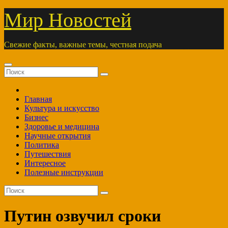
Перейти
Мир Новостей
к
содержимому
Свежие факты, важные темы, честная подача
Главная
Культура и искусство
Бизнес
Здоровье и медицина
Научные открытия
Политика
Путешествия
Интересное
Полезные инструкции
Путин озвучил сроки