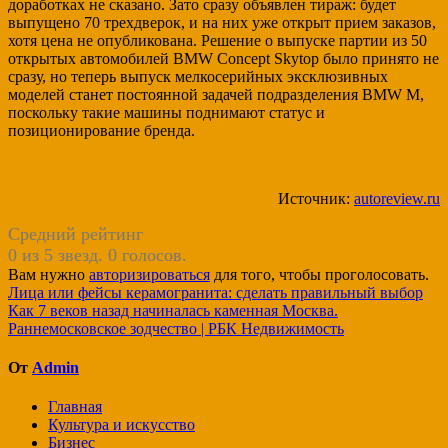
доработках не сказано. Зато сразу объявлен тираж: будет
выпущено 70 трехдверок, и на них уже открыт прием заказов,
хотя цена не опубликована. Решение о выпуске партии из 50
открытых автомобилей BMW Concept Skytop было принято не
сразу, но теперь выпуск мелкосерийных эксклюзивных
моделей станет постоянной задачей подразделения BMW M,
поскольку такие машины поднимают статус и
позиционирование бренда.
Источник:
autoreview.ru
Средний рейтинг
0 из 5 звезд. 0 голосов.
Вам нужно
авторизироваться
для того, чтобы проголосовать.
Навигация
Лица или фейсы керамогранита: сделать правильный выбор
Как 7 веков назад начиналась каменная Москва.
по
Раннемосковское зодчество | РБК Недвижимость
записям
От
Admin
Главная
Культура и искусство
Бизнес