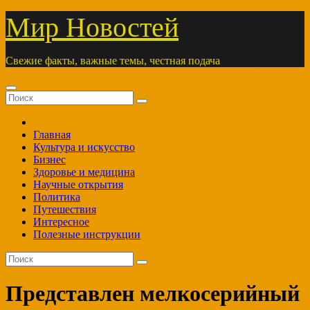
Перейти
Мир Новостей
к
содержимому
Свежие факты, важные темы, честная подача
Главная
Культура и искусство
Бизнес
Здоровье и медицина
Научные открытия
Политика
Путешествия
Интересное
Полезные инструкции
Представлен мелкосерийный