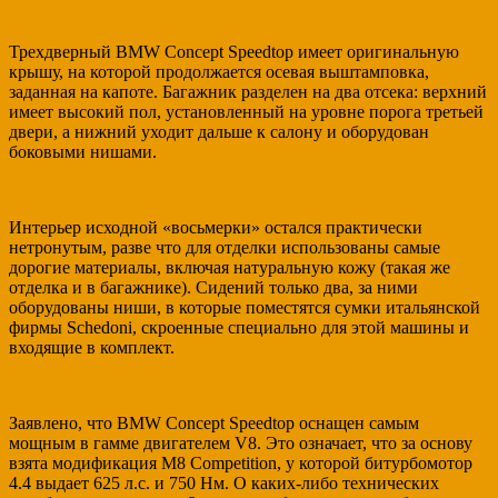
Трехдверный BMW Concept Speedtop имеет оригинальную
крышу, на которой продолжается осевая выштамповка,
заданная на капоте. Багажник разделен на два отсека: верхний
имеет высокий пол, установленный на уровне порога третьей
двери, а нижний уходит дальше к салону и оборудован
боковыми нишами.
Интерьер исходной «восьмерки» остался практически
нетронутым, разве что для отделки использованы самые
дорогие материалы, включая натуральную кожу (такая же
отделка и в багажнике). Сидений только два, за ними
оборудованы ниши, в которые поместятся сумки итальянской
фирмы Schedoni, скроенные специально для этой машины и
входящие в комплект.
Заявлено, что BMW Concept Speedtop оснащен самым
мощным в гамме двигателем V8. Это означает, что за основу
взята модификация M8 Competition, у которой битурбомотор
4.4 выдает 625 л.с. и 750 Нм. О каких-либо технических