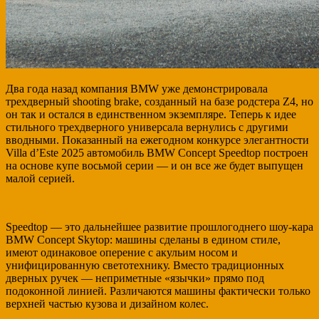
Два года назад компания BMW уже демонстрировала
трехдверный shooting brake, созданный на базе родстера Z4, но
он так и остался в единственном экземпляре. Теперь к идее
стильного трехдверного универсала вернулись с другими
вводными. Показанный на ежегодном конкурсе элегантности
Villa d’Este 2025 автомобиль BMW Concept Speedtop построен
на основе купе восьмой серии — и он все же будет выпущен
малой серией.
Speedtop — это дальнейшее развитие прошлогоднего шоу-кара
BMW Concept Skytop: машины сделаны в едином стиле,
имеют одинаковое оперение с акульим носом и
унифицированную светотехнику. Вместо традиционных
дверных ручек — неприметные «язычки» прямо под
подоконной линией. Различаются машины фактически только
верхней частью кузова и дизайном колес.