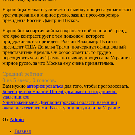
Европейцы мешают усилиям по выводу процесса украинского
урегулирования в мирное русло, заявил пресс-секретарь
президента России Дмитрий Песков.
Европейская партия войны сохраняет свой основной тренд,
что ярко контрастирует с тем подходом, которого
придерживаются президент России Владимир Путин и
президент США Дональд Трамп, подчеркнул официальный
представитель Кремля. Он особо отметил, то трудно
переоценить усилия Трампа по выводу процесса на Украине в
мирное русло, за что Москва ему очень признательна.
Средний рейтинг
0 из 5 звезд. 0 голосов.
Вам нужно
авторизироваться
для того, чтобы проголосовать.
Навигация
Более трети компаний Петербурга имеют сотрудников-
удаленщиков
по
Уничтоженные в Днепропетровской области наёмники
записям
оказались сектантами. В секту они вступили на Украине
От
Admin
Главная