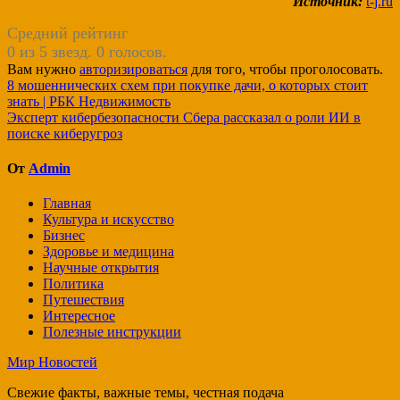
Источник:
t-j.ru
Средний рейтинг
0 из 5 звезд. 0 голосов.
Вам нужно
авторизироваться
для того, чтобы проголосовать.
Навигация
8 мошеннических схем при покупке дачи, о которых стоит
знать | РБК Недвижимость
по
Эксперт кибербезопасности Сбера рассказал о роли ИИ в
записям
поиске киберугроз
От
Admin
Главная
Культура и искусство
Бизнес
Здоровье и медицина
Научные открытия
Политика
Путешествия
Интересное
Полезные инструкции
Мир Новостей
Свежие факты, важные темы, честная подача