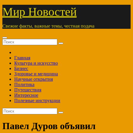
Перейти
Мир Новостей
к
содержимому
Свежие факты, важные темы, честная подача
Главная
Культура и искусство
Бизнес
Здоровье и медицина
Научные открытия
Политика
Путешествия
Интересное
Полезные инструкции
Павел Дуров объявил