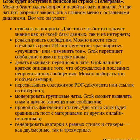
Grok будет доступен в поисковой строке «Телеграма».
Можно будет задать вопрос и перейти сразу в диалог. А еще
чат-бот разрешат закреплять в главном меню с остальными
диалогами. Вот что он умеет:
отвечать на вопросы. Для этого чат-бот использует
знания как из своей базы данных, так и из интернета;
редактировать сообщения. Можно ввести текст
и выбрать среди ИИ-инструментов: «расширить»,
«улучшить» или «изменить тон». Grok перепишет
сообщение прямо в строке ввода;
делать выжимки переписок в чате. Grok напишет
краткое описание того, что обсуждалось в последних
непрочитанных сообщениях. Можно выбирать тон
и объем саммари;
пересказывать содержимое PDF-документа или ссылок
из интернета;
модерировать групповые чаты.
Grok сможет выявлять
спам и другие запрещенные сообщения;
проводить фактчекинг статей. Для этого Grok будет
сравнивать пост с материалами из других онлайн-
источников;
генерировать аватарки в разных стилях и стикеры —
как двухмерные, так и трехмерные.