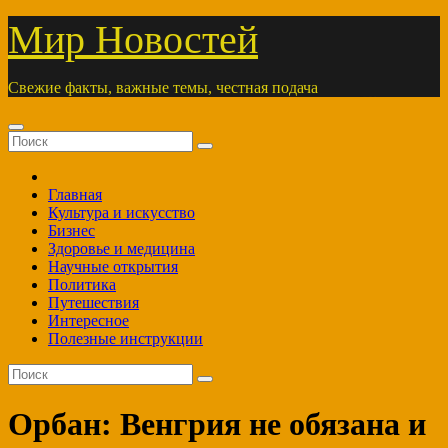
Перейти
Мир Новостей
к
содержимому
Свежие факты, важные темы, честная подача
Главная
Культура и искусство
Бизнес
Здоровье и медицина
Научные открытия
Политика
Путешествия
Интересное
Полезные инструкции
Орбан: Венгрия не обязана и