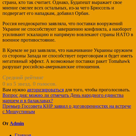
страна, кто так считает. Однако, Будапешт выражает свое
мнение смелее всех остальных, из-за чего Брюссель и
подвергает его нападкам, добавил Орбан.
Россия неоднократно заявляла, что поставки вооружений
Украине не способствуют завершению конфликта, а наоборот
усиливают эскалацию и напрямую вовлекают страны НАТО в
военное противостояние.
В Кремле не раз заявляли, что накачивание Украины оружием
со стороны Запада не способствует переговорам и будет иметь
негативный эффект. А возможные поставки ракет Tomahawk
разрушат российско-американские отношения.
Средний рейтинг
0 из 5 звезд. 0 голосов.
Вам нужно
авторизироваться
для того, чтобы проголосовать.
Навигация
Вопрос дня: можно ли отмечать День народного единства
маршем и в балаклавах?
по
Премьер Госсовета КНР заявил о договоренностях на встрече
записям
с Мишустиным
От
Admin
Главная