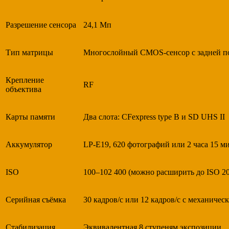
Разрешение сенсора
24,1 Мп
Тип матрицы
Многослойный CMOS-сенсор с задней п
Крепление
RF
объектива
Карты памяти
Два слота: CFexpress type B и SD UHS II
Аккумулятор
LP-E19, 620 фотографий или 2 часа 15 м
ISO
100–102 400 (можно расширить до ISO 20
Серийная съёмка
30 кадров/с или 12 кадров/с с механичес
Стабилизация
Эквивалентная 8 ступеням экспозиции