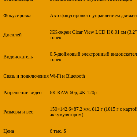
Фокусировка
Автофокусировка с управлением движен
ЖК-экран Clear View LCD II 8,01 см (3,2″
Дисплей
точек
0,5-дюймовый электронный видоискател
Видоискатель
точек
Связь и подключения
Wi-Fi и Bluetooth
Разрешение видео
6K RAW 60p, 4K 120p
150×142,6×87,2 мм, 812 г (1015 г с карто
Размеры и вес
аккумулятором)
Цена
6 тыс. $