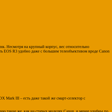
тик. Несмотря на крупный корпус, вес относительно
ать EOS R3 удобно даже с большим телеобъективом вроде Canon
 Mark III – есть даже такой же смарт-селектор с
ю такие же, как на старых моделях Canon, и менее удобны по