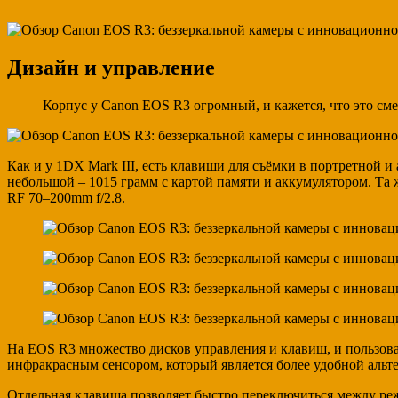
Дизайн и управление
Корпус у Canon EOS R3 огромный, и кажется, что это см
Как и у 1DX Mark III, есть клавиши для съёмки в портретной 
небольшой – 1015 грамм с картой памяти и аккумулятором. Та 
RF 70–200mm f/2.8.
На EOS R3 множество дисков управления и клавиш, и пользовать
инфракрасным сенсором, который является более удобной аль
Отдельная клавиша позволяет быстро переключиться между реж