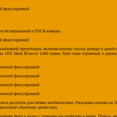
есь беззеркальной и DSLR-камеры.
и альбомной ориентации, включая кнопку спуска затвора и джойс
же 1DX Mark III весит 1440 грамм. Хват тоже огромный, и держ
ся дисплеем для съёмки необязательно. Раскладка похожа на 1DX
тернативой обычному джойстику.
имами фото и видео с разными настройками и меню. Правда, мен