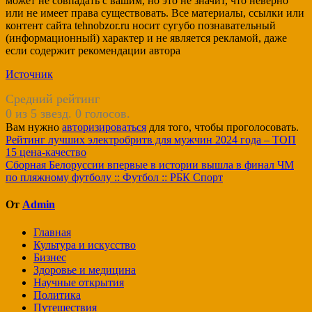
может не совпадать с вашим, но это не значит, что неверно
или не имеет права существовать. Все материалы, ссылки или
контент сайта tehnobzor.ru носит сугубо познавательный
(информационный) характер и не является рекламой, даже
если содержит рекомендации автора
Источник
Средний рейтинг
0 из 5 звезд. 0 голосов.
Вам нужно
авторизироваться
для того, чтобы проголосовать.
Навигация
Рейтинг лучших электробритв для мужчин 2024 года – ТОП
15 цена-качество
по
Сборная Белоруссии впервые в истории вышла в финал ЧМ
записям
по пляжному футболу :: Футбол :: РБК Спорт
От
Admin
Главная
Культура и искусство
Бизнес
Здоровье и медицина
Научные открытия
Политика
Путешествия