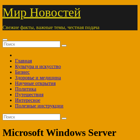
Перейти
Мир Новостей
к
содержимому
Свежие факты, важные темы, честная подача
Главная
Культура и искусство
Бизнес
Здоровье и медицина
Научные открытия
Политика
Путешествия
Интересное
Полезные инструкции
Microsoft Windows Server