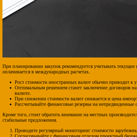
При планировании закупок рекомендуется учитывать текущие и
оплачивается в международных расчетах.
Рост стоимости иностранных валют обычно приводит к у
Оптимальным решением станет заключение договоров на
валюте.
При снижении стоимости валют снижается и цена импорт
Рассчитывайте финансовые резервы на непредвиденные ск
Кроме того, стоит обратить внимание на местных производит
стабильные предложения.
Проводите регулярный мониторинг стоимости зарубежн
Согласовывайте с финансовым отделом проектный бюдже