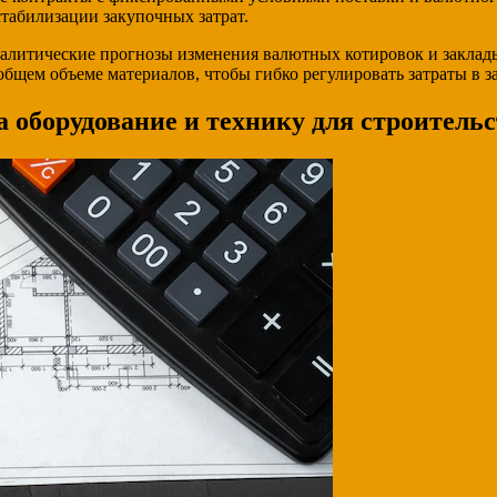
табилизации закупочных затрат.
алитические прогнозы изменения валютных котировок и заклад
бщем объеме материалов, чтобы гибко регулировать затраты в з
 оборудование и технику для строительс