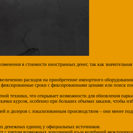
зменения в стоимости иностранных денег, так как значительна
величению расходов на приобретение импортного оборудования:
 фиксированные сроки с фиксированными ценами или поиск пос
ной техники, что открывает возможности для обновления парка
ачки курсов, особенно при больших объемах заказов, чтобы изб
елей и дилеров с локализованным производством – они менее п
ых денежных единиц у официальных источников.
т с учетом возможных дополнений из-за колебаний международ