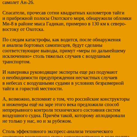
самолет Ан-26.
Спасатели, прочесав сотни квадратных километров тайги
и прибрежной полосы Охотского моря, обнаружили обломки
Ми-8 в районе мыса Гадикан, примерно в 130 км к северо-
востоку от Охотска.
По следам катастрофы, как водится, после обнаружения
и анализа бортовых самописцев, будут сделаны
соответствующие выводы, примут «меры по дальнейшему
исключению» столь тяжелых случаев с воздушным
транспортом.
И наверняка руководящие эксперты еще раз подумают
о необходимости предупреждения несчастных случаев
в небесах с воздушными судами в условиях безразмерной
тайги и гористой местности.
А, возможно, вспомнят о том, что российские конструкторы
и инженеры ещё на заре этого века предложили способ
непрерывного контроля технического состояния систем
воздушного судна. Причём такой, которому аплодировали
не только у нас, но и за рубежом.
Столь эффективного экспресс-анализа технического
состояния воздушного судна непосредственно в ходе полета,