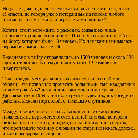
Но разве даже одна человеческая жизнь не стоит того, чтобы
её спасти, не говоря уже о потерянных на поиски любого
пропавшего самолёта или вертолёта миллионах?
Кстати, стоит вспомнить о расходах, связанных лишь
с поиском пропавшего в июне 2015 г. в уральской тайге Ан-2,
на борту которого было 13 человек. Их поисками занималась
огромная армия спасателей.
Ежедневно в тайгу отправлялись до 1500 человек и около 330
единиц техники. В воздух поднималось 13 самолетов
и вертолетов.
Только за два месяца авиация сожгла топлива на 30 млн
рублей. Это позволило прочесать больше 284 тыс. квадратных
километров. Ан-2 искали и на таинственном перевале
Дятлова
, где в 1959 г. погибла группа туристов, и в соседних
районах. Искали под водой, с помощью спутников.
Между прочим, все эти годы, наполненные ожиданием
появления на вертолётах отечественной системы контроля
безопасности полётов, и надеждой на понимание в верхах,
что пропавшую технику с людьми по старинке искать дороже,
инженеры даром не сидели.