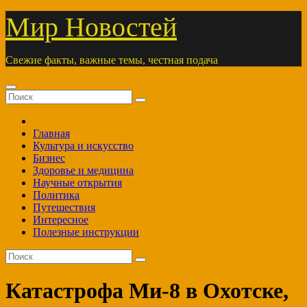
Перейти
Мир Новостей
к
содержимому
Свежие факты, важные темы, честная подача
Главная
Культура и искусство
Бизнес
Здоровье и медицина
Научные открытия
Политика
Путешествия
Интересное
Полезные инструкции
Катастрофа Ми-8 в Охотске,