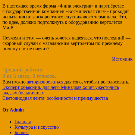
В настоящее время фирма «Финк электрик» в партнёрстве
с государственной компанией «Космическая связь» проводят
испытания низкоскоростного спутникового терминала. Что,
по идее, должно подтолкнуть к оборудованию вертолётов
Ми-8.
Неужели и этот — очень хочется надеяться, что последний —
скорбный случай с магаданским вертолетом по-прежнему
ничему нас не научит?
Источник
Средний рейтинг
0 из 5 звезд. 0 голосов.
Вам нужно
авторизироваться
для того, чтобы проголосовать.
Навигация
Эксперт объяснил, для чего Минздрав хочет ужесточить
выдачу больничных
по
Светодиодная лента: особенности и преимущества
записям
От
Admin
Главная
Культура и искусство
Бизнес