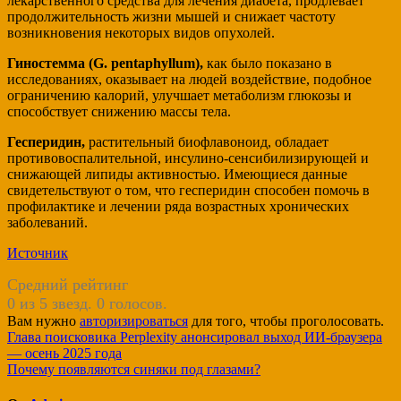
лекарственного средства для лечения диабета, продлевает
продолжительность жизни мышей и снижает частоту
возникновения некоторых видов опухолей.
Гиностемма (G. pentaphyllum),
как было показано в
исследованиях, оказывает на людей воздействие, подобное
ограничению калорий, улучшает метаболизм глюкозы и
способствует снижению массы тела.
Гесперидин,
растительный биофлавоноид, обладает
противовоспалительной, инсулино-сенсибилизирующей и
снижающей липиды активностью. Имеющиеся данные
свидетельствуют о том, что гесперидин способен помочь в
профилактике и лечении ряда возрастных хронических
заболеваний.
Источник
Средний рейтинг
0 из 5 звезд. 0 голосов.
Вам нужно
авторизироваться
для того, чтобы проголосовать.
Навигация
Глава поисковика Perplexity анонсировал выход ИИ-браузера
— осень 2025 года
по
Почему появляются синяки под глазами?
записям