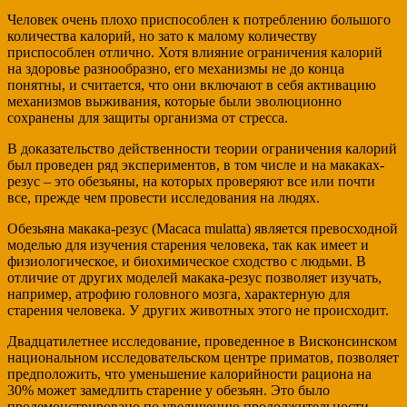
Человек очень плохо приспособлен к потреблению большого
количества калорий, но зато к малому количеству
приспособлен отлично. Хотя влияние ограничения калорий
на здоровье разнообразно, его механизмы не до конца
понятны, и считается, что они включают в себя активацию
механизмов выживания, которые были эволюционно
сохранены для защиты организма от стресса.
В доказательство действенности теории ограничения калорий
был проведен ряд экспериментов, в том числе и на макаках-
резус – это обезьяны, на которых проверяют все или почти
все, прежде чем провести исследования на людях.
Обезьяна макака-резус (Macaca mulatta) является превосходной
моделью для изучения старения человека, так как имеет и
физиологическое, и биохимическое сходство с людьми. В
отличие от других моделей макака-резус позволяет изучать,
например, атрофию головного мозга, характерную для
старения человека. У других животных этого не происходит.
Двадцатилетнее исследование, проведенное в Висконсинском
национальном исследовательском центре приматов, позволяет
предположить, что уменьшение калорийности рациона на
30% может замедлить старение у обезьян. Это было
продемонстрировано по увеличению продолжительности