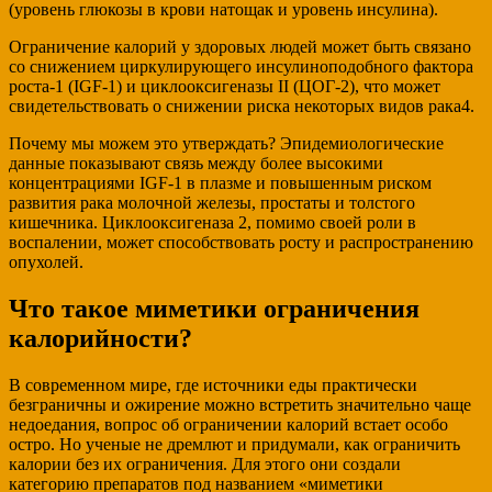
(уровень глюкозы в крови натощак и уровень инсулина).
Ограничение калорий у здоровых людей может быть связано
со снижением циркулирующего инсулиноподобного фактора
роста-1 (IGF-1) и циклооксигеназы II (ЦОГ-2), что может
свидетельствовать о снижении риска некоторых видов рака4.
Почему мы можем это утверждать? Эпидемиологические
данные показывают связь между более высокими
концентрациями IGF-1 в плазме и повышенным риском
развития рака молочной железы, простаты и толстого
кишечника. Циклооксигеназа 2, помимо своей роли в
воспалении, может способствовать росту и распространению
опухолей.
Что такое миметики ограничения
калорийности?
В современном мире, где источники еды практически
безграничны и ожирение можно встретить значительно чаще
недоедания, вопрос об ограничении калорий встает особо
остро. Но ученые не дремлют и придумали, как ограничить
калории без их ограничения. Для этого они создали
категорию препаратов под названием «миметики