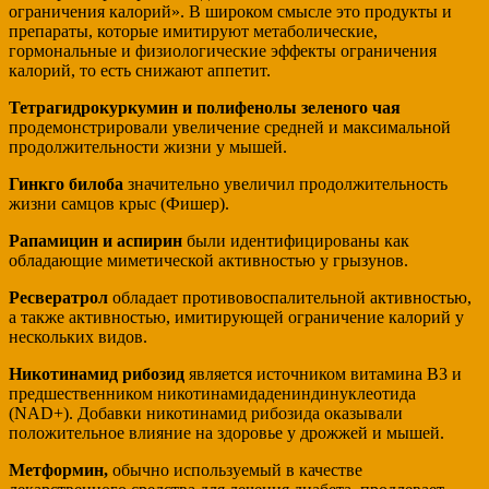
ограничения калорий». В широком смысле это продукты и
препараты, которые имитируют метаболические,
гормональные и физиологические эффекты ограничения
калорий, то есть снижают аппетит.
Тетрагидрокуркумин и полифенолы зеленого чая
продемонстрировали увеличение средней и максимальной
продолжительности жизни у мышей.
Гинкго билоба
значительно увеличил продолжительность
жизни самцов крыс (Фишер).
Рапамицин и аспирин
были идентифицированы как
обладающие миметической активностью у грызунов.
Ресвератрол
обладает противовоспалительной активностью,
а также активностью, имитирующей ограничение калорий у
нескольких видов.
Никотинамид рибозид
является источником витамина B3 и
предшественником никотинамидадениндинуклеотида
(NAD+). Добавки никотинамид рибозида оказывали
положительное влияние на здоровье у дрожжей и мышей.
Метформин,
обычно используемый в качестве