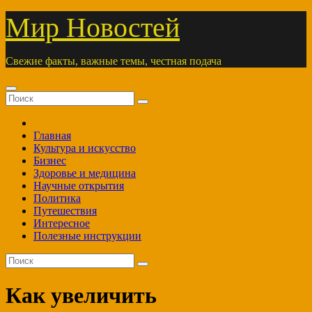
Перейти
Мир Новостей
к
содержимому
Свежие факты, важные темы, честная подача
Главная
Культура и искусство
Бизнес
Здоровье и медицина
Научные открытия
Политика
Путешествия
Интересное
Полезные инструкции
Как увеличить