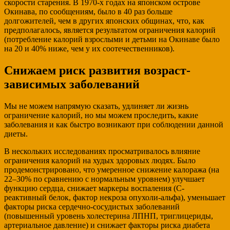
скорости старения. В 1970-х годах на японском острове
Окинава, по сообщениям, было в 40 раз больше
долгожителей, чем в других японских общинах, что, как
предполагалось, является результатом ограничения калорий
(потребление калорий взрослыми и детьми на Окинаве было
на 20 и 40% ниже, чем у их соотечественников).
Снижаем риск развития возраст-
зависимых заболеваний
Мы не можем напрямую сказать, удлиняет ли жизнь
ограничение калорий, но мы можем проследить, какие
заболевания и как быстро возникают при соблюдении данной
диеты.
В нескольких исследованиях просматривалось влияние
ограничения калорий на худых здоровых людях. Было
продемонстрировано, что умеренное снижение калоража (на
22–30% по сравнению с нормальным уровнем) улучшает
функцию сердца, снижает маркеры воспаления (С-
реактивный белок, фактор некроза опухоли-альфа), уменьшает
факторы риска сердечно-сосудистых заболеваний
(повышенный уровень холестерина ЛПНП, триглицериды,
артериальное давление) и снижает факторы риска диабета