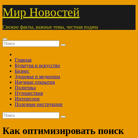
Перейти
Мир Новостей
к
содержимому
Свежие факты, важные темы, честная подача
Главная
Культура и искусство
Бизнес
Здоровье и медицина
Научные открытия
Политика
Путешествия
Интересное
Полезные инструкции
Как оптимизировать поиск