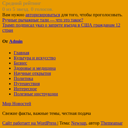
Средний рейтинг
0 из 5 звезд. 0 голосов.
Вам нужно
авторизироваться
для того, чтобы проголосовать.
Навигация
Ручные рычажные тали — что это такое?
Трамп подписал указ о запрете въезда в США гражданам 12
по
стран
записям
От
Admin
Главная
Культура и искусство
Бизнес
Здоровье и медицина
Научные открытия
Политика
Путешествия
Интересное
Полезные инструкции
Мир Новостей
Свежие факты, важные темы, честная подача
Сайт работает на WordPress
|
Тема:
Newsup
, автор
Themeansar