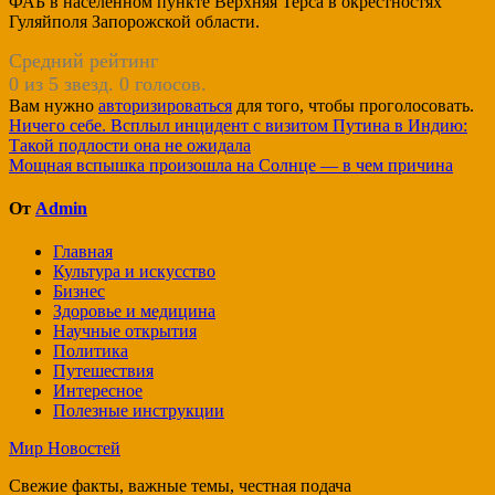
ФАБ в населенном пункте Верхняя Терса в окрестностях
Гуляйполя Запорожской области.
Средний рейтинг
0 из 5 звезд. 0 голосов.
Вам нужно
авторизироваться
для того, чтобы проголосовать.
Навигация
Ничего себе. Всплыл инцидент с визитом Путина в Индию:
Такой подлости она не ожидала
по
Мощная вспышка произошла на Солнце — в чем причина
записям
От
Admin
Главная
Культура и искусство
Бизнес
Здоровье и медицина
Научные открытия
Политика
Путешествия
Интересное
Полезные инструкции
Мир Новостей
Свежие факты, важные темы, честная подача