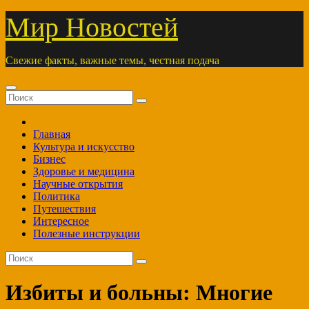
Перейти
Мир Новостей
к
содержимому
Свежие факты, важные темы, честная подача
Главная
Культура и искусство
Бизнес
Здоровье и медицина
Научные открытия
Политика
Путешествия
Интересное
Полезные инструкции
Избиты и больны: Многие