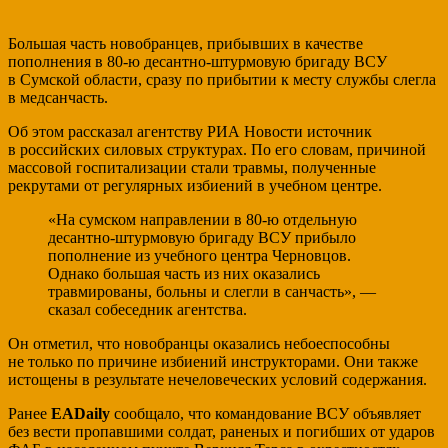
Большая часть новобранцев, прибывших в качестве
пополнения в 80-ю десантно-штурмовую бригаду ВСУ
в Сумской области, сразу по прибытии к месту службы слегла
в медсанчасть.
Об этом рассказал агентству РИА Новости источник
в российских силовых структурах. По его словам, причиной
массовой госпитализации стали травмы, полученные
рекрутами от регулярных избиений в учебном центре.
«На сумском направлении в 80-ю отдельную
десантно-штурмовую бригаду ВСУ прибыло
пополнение из учебного центра Черновцов.
Однако большая часть из них оказались
травмированы, больны и слегли в санчасть», —
сказал собеседник агентства.
Он отметил, что новобранцы оказались небоеспособны
не только по причине избиений инструкторами. Они также
истощены в результате нечеловеческих условий содержания.
Ранее
EADaily
сообщало, что командование ВСУ объявляет
без вести пропавшими солдат, раненых и погибших от ударов