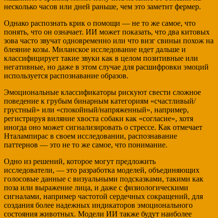
несколько часов или дней раньше, чем это заметит фермер.
Однако распознать крик о помощи — не то же самое, что
понять, что он означает. ИИ может показать, что два китовых
зова часто звучат одновременно или что визг свиньи похож на
блеяние козы. Миланское исследование идет дальше и
классифицирует такие звуки как в целом позитивные или
негативные, но даже в этом случае для расшифровки эмоций
используется распознавание образов.
Эмоциональные классификаторы рискуют свести сложное
поведение к грубым бинарным категориям «счастливый/
грустный» или «спокойный/напряженный», например,
регистрируя виляние хвоста собаки как «согласие», хотя
иногда оно может сигнализировать о стрессе. Как отмечает
Нталампирас в своем исследовании, распознавание
паттернов — это не то же самое, что понимание.
Одно из решений, которое могут предложить
исследователи, — это разработка моделей, объединяющих
голосовые данные с визуальными подсказками, такими как
поза или выражение лица, и даже с физиологическими
сигналами, например частотой сердечных сокращений, для
создания более надежных индикаторов эмоционального
состояния животных. Модели ИИ также будут наиболее