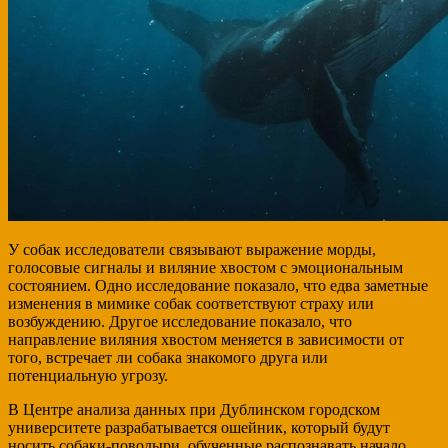
У собак исследователи связывают выражение морды,
голосовые сигналы и виляние хвостом с эмоциональным
состоянием. Одно исследование показало, что едва заметные
изменения в мимике собак соответствуют страху или
возбуждению. Другое исследование показало, что
направление виляния хвостом меняется в зависимости от
того, встречает ли собака знакомого друга или
потенциальную угрозу.
В Центре анализа данных при Дублинском городском
университете разрабатывается ошейник, который будут
носить собаки-поводыри, обученные распознавать начало