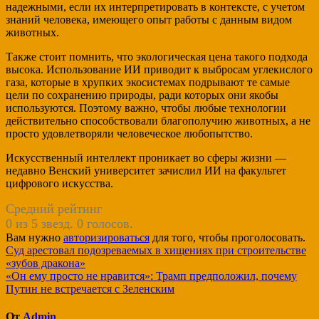
надежными, если их интерпретировать в контексте, с учетом
знаний человека, имеющего опыт работы с данным видом
животных.
Также стоит помнить, что экологическая цена такого подхода
высока. Использование ИИ приводит к выбросам углекислого
газа, которые в хрупких экосистемах подрывают те самые
цели по сохранению природы, ради которых они якобы
используются. Поэтому важно, чтобы любые технологии
действительно способствовали благополучию животных, а не
просто удовлетворяли человеческое любопытство.
Искусственный интеллект проникает во сферы жизни —
недавно Венский университет зачислил ИИ на факультет
цифрового искусства.
Средний рейтинг
0 из 5 звезд. 0 голосов.
Вам нужно
авторизироваться
для того, чтобы проголосовать.
Навигация
Суд арестовал подозреваемых в хищениях при строительстве
«зубов дракона»
по
«Он ему просто не нравится»: Трамп предположил, почему
записям
Путин не встречается с Зеленским
От
Admin