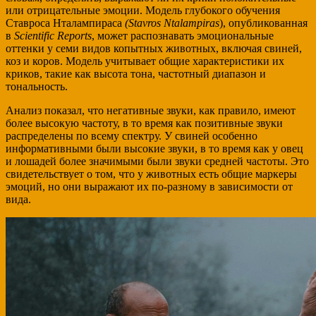
или отрицательные эмоции. Модель глубокого обучения
Ставроса Нталампираса
(Stavros Ntalampiras
), опубликованная
в
Scientific Reports
, может распознавать эмоциональные
оттенки у семи видов копытных животных, включая свиней,
коз и коров. Модель учитывает общие характеристики их
криков, такие как высота тона, частотный диапазон и
тональность.
Анализ показал, что негативные звуки, как правило, имеют
более высокую частоту, в то время как позитивные звуки
распределены по всему спектру. У свиней особенно
информативными были высокие звуки, в то время как у овец
и лошадей более значимыми были звуки средней частоты. Это
свидетельствует о том, что у животных есть общие маркеры
эмоций, но они выражают их по-разному в зависимости от
вида.