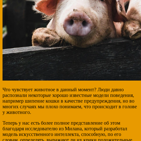
Что чувствует животное в данный момент? Люди давно
распознали некоторые хорошо известные модели поведения,
например шипение кошки в качестве предупреждения, но во
многих случаях мы плохо понимаем, что происходит в голове
у животного.
Теперь у нас есть более полное представление об этом
благодаря исследователю из Милана, который разработал
модель искусственного интеллекта, способную, по его
словам, определять, выражают ли их крики положительные