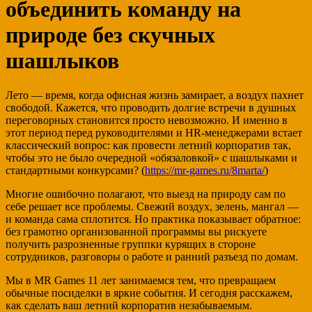
объединить команду на
природе без скучных
шашлыков
Лето — время, когда офисная жизнь замирает, а воздух пахнет
свободой. Кажется, что проводить долгие встречи в душных
переговорных становится просто невозможно. И именно в
этот период перед руководителями и HR-менеджерами встает
классический вопрос: как провести летний корпоратив так,
чтобы это не было очередной «обязаловкой» с шашлыками и
стандартными конкурсами? (
https://mr-games.ru/8marta/
)
Многие ошибочно полагают, что выезд на природу сам по
себе решает все проблемы. Свежий воздух, зелень, мангал —
и команда сама сплотится. Но практика показывает обратное:
без грамотно организованной программы вы рискуете
получить разрозненные группки курящих в стороне
сотрудников, разговоры о работе и ранний разъезд по домам.
Мы в MR Games 11 лет занимаемся тем, что превращаем
обычные посиделки в яркие события. И сегодня расскажем,
как сделать ваш летний корпоратив незабываемым.