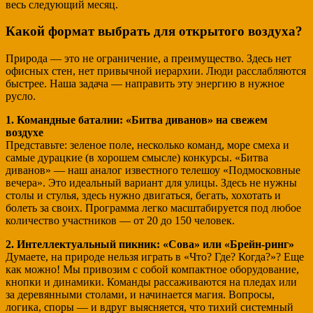
весь следующий месяц.
Какой формат выбрать для открытого воздуха?
Природа — это не ограничение, а преимущество. Здесь нет
офисных стен, нет привычной иерархии. Люди расслабляются
быстрее. Наша задача — направить эту энергию в нужное
русло.
1. Командные баталии: «Битва диванов» на свежем
воздухе
Представьте: зеленое поле, несколько команд, море смеха и
самые дурацкие (в хорошем смысле) конкурсы. «Битва
диванов» — наш аналог известного телешоу «Подмосковные
вечера». Это идеальный вариант для улицы. Здесь не нужны
столы и стулья, здесь нужно двигаться, бегать, хохотать и
болеть за своих. Программа легко масштабируется под любое
количество участников — от 20 до 150 человек.
2. Интеллектуальный пикник: «Сова» или «Брейн-ринг»
Думаете, на природе нельзя играть в «Что? Где? Когда?»? Еще
как можно! Мы привозим с собой компактное оборудование,
кнопки и динамики. Команды рассаживаются на пледах или
за деревянными столами, и начинается магия. Вопросы,
логика, споры — и вдруг выясняется, что тихий системный