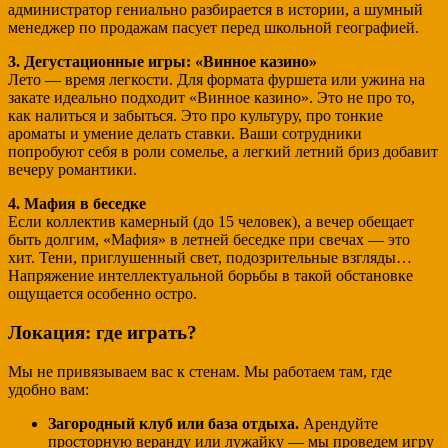
администратор гениально разбирается в истории, а шумный
менеджер по продажам пасует перед школьной географией.
3. Дегустационные игры: «Винное казино»
Лето — время легкости. Для формата фуршета или ужина на
закате идеально подходит «Винное казино». Это не про то,
как налиться и забыться. Это про культуру, про тонкие
ароматы и умение делать ставки. Ваши сотрудники
попробуют себя в роли сомелье, а легкий летний бриз добавит
вечеру романтики.
4. Мафия в беседке
Если коллектив камерный (до 15 человек), а вечер обещает
быть долгим, «Мафия» в летней беседке при свечах — это
хит. Тени, приглушенный свет, подозрительные взгляды…
Напряжение интеллектуальной борьбы в такой обстановке
ощущается особенно остро.
Локация: где играть?
Мы не привязываем вас к стенам. Мы работаем там, где
удобно вам:
Загородный клуб или база отдыха.
Арендуйте
просторную веранду или лужайку — мы проведем игру