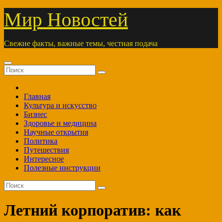
Перейти
Мир Новостей
к
содержимому
Свежие факты, важные темы, честная подача
Главная
Культура и искусство
Бизнес
Здоровье и медицина
Научные открытия
Политика
Путешествия
Интересное
Полезные инструкции
Летний корпоратив: как