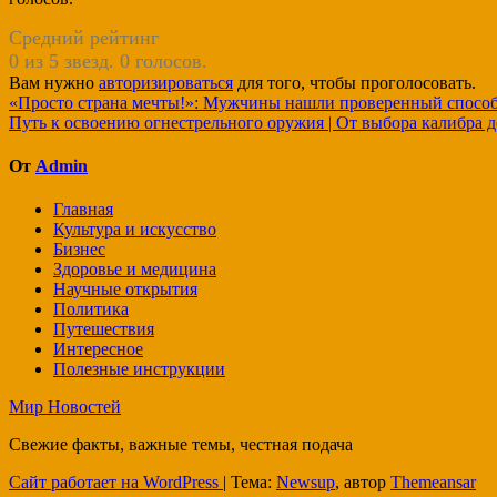
Средний рейтинг
0 из 5 звезд. 0 голосов.
Вам нужно
авторизироваться
для того, чтобы проголосовать.
Навигация
«Просто страна мечты!»: Мужчины нашли проверенный способ 
Путь к освоению огнестрельного оружия | От выбора калибра д
по
записям
От
Admin
Главная
Культура и искусство
Бизнес
Здоровье и медицина
Научные открытия
Политика
Путешествия
Интересное
Полезные инструкции
Мир Новостей
Свежие факты, важные темы, честная подача
Сайт работает на WordPress
|
Тема:
Newsup
, автор
Themeansar