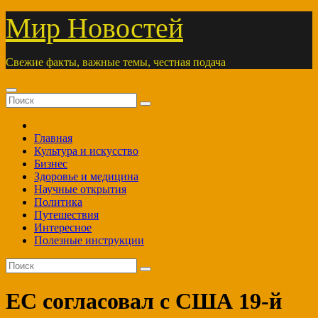
Перейти
Мир Новостей
к
содержимому
Свежие факты, важные темы, честная подача
Главная
Культура и искусство
Бизнес
Здоровье и медицина
Научные открытия
Политика
Путешествия
Интересное
Полезные инструкции
ЕС согласовал с США 19-й