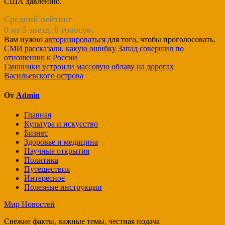
США давлению.
Средний рейтинг
0 из 5 звезд. 0 голосов.
Вам нужно
авторизироваться
для того, чтобы проголосовать.
Навигация
СМИ рассказали, какую ошибку Запад совершил по
отношению к России
по
Гаишники устроили массовую облаву на дорогах
записям
Васильевского острова
От
Admin
Главная
Культура и искусство
Бизнес
Здоровье и медицина
Научные открытия
Политика
Путешествия
Интересное
Полезные инструкции
Мир Новостей
Свежие факты, важные темы, честная подача