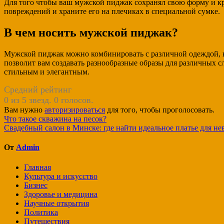
Для того чтобы ваш мужской пиджак сохранял свою форму и кр
повреждений и храните его на плечиках в специальной сумке.
В чем носить мужской пиджак?
Мужской пиджак можно комбинировать с различной одеждой, н
позволит вам создавать разнообразные образы для различных с
стильным и элегантным.
Средний рейтинг
0 из 5 звезд. 0 голосов.
Вам нужно
авторизироваться
для того, чтобы проголосовать.
Навигация
Что такое скважина на песок?
Свадебный салон в Минске: где найти идеальное платье для не
по
записям
От
Admin
Главная
Культура и искусство
Бизнес
Здоровье и медицина
Научные открытия
Политика
Путешествия