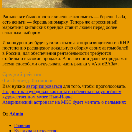
Раньше все было просто: хочешь сэкономить — берешь Lada,
есть деньги — берешь иномарку. Теперь же агрессивный
маркетинг китайских брендов ставит людей перед более
сложным выбором.
И конкуренция будет усиливаться: автопроизводители из КНР
постепенно расширяют локальную сборку своих автомобилей
в России, для обеспечения рентабельности требуются
стабильно высокие продажи. А значит они дальше продолжат
всеми способами откусывать часть рынка у «АвтоВАЗа».
Средний рейтинг
0 из 5 звезд. 0 голосов.
Вам нужно
авторизироваться
для того, чтобы проголосовать.
Навигация
Подросток изуродовал картины и гобелены в крупнейшем
художественном музее Нью-Йорка
по
Американский астронавт на МКС будет мечтать о пельменях
записям
От
Admin
Главная
Культура и искусство