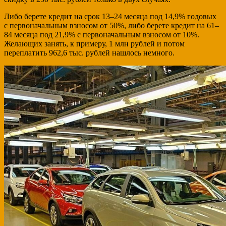
Либо берете кредит на срок 13–24 месяца под 14,9% годовых
с первоначальным взносом от 50%, либо берете кредит на 61–
84 месяца под 21,9% с первоначальным взносом от 10%.
Желающих занять, к примеру, 1 млн рублей и потом
переплатить 962,6 тыс. рублей нашлось немного.