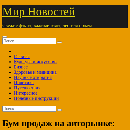
Перейти
Мир Новостей
к
содержимому
Свежие факты, важные темы, честная подача
Главная
Культура и искусство
Бизнес
Здоровье и медицина
Научные открытия
Политика
Путешествия
Интересное
Полезные инструкции
Бум продаж на авторынке: