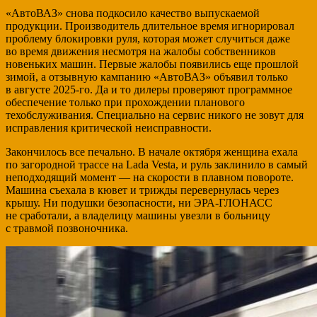
«АвтоВАЗ» снова подкосило качество выпускаемой
продукции. Производитель длительное время игнорировал
проблему блокировки руля, которая может случиться даже
во время движения несмотря на жалобы собственников
новеньких машин. Первые жалобы появились еще прошлой
зимой, а отзывную кампанию «АвтоВАЗ» объявил только
в августе 2025-го. Да и то дилеры проверяют программное
обеспечение только при прохождении планового
техобслуживания. Специально на сервис никого не зовут для
исправления критической неисправности.
Закончилось все печально. В начале октября женщина ехала
по загородной трассе на Lada Vesta, и руль заклинило в самый
неподходящий момент — на скорости в плавном повороте.
Машина съехала в кювет и трижды перевернулась через
крышу. Ни подушки безопасности, ни ЭРА-ГЛОНАСС
не сработали, а владелицу машины увезли в больницу
с травмой позвоночника.