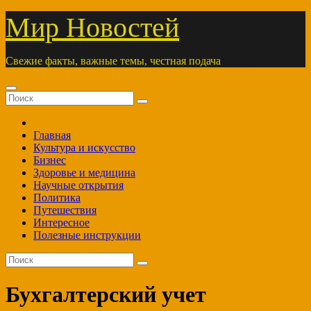
Перейти
Мир Новостей
к
содержимому
Свежие факты, важные темы, честная подача
Главная
Культура и искусство
Бизнес
Здоровье и медицина
Научные открытия
Политика
Путешествия
Интересное
Полезные инструкции
Бухгалтерский учет